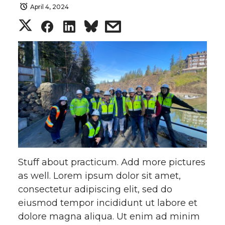
April 4, 2024
S
S
S
s
h
h
h
h
a
a
a
a
r
r
r
r
e
e
e
e
o
o
o
w
Stuff about practicum. Add more pictures
n
n
n
i
as well. Lorem ipsum dolor sit amet,
consectetur adipiscing elit, sed do
T
F
L
t
eiusmod tempor incididunt ut labore et
w
a
i
h
dolore magna aliqua. Ut enim ad minim