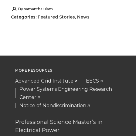
h
h
h
h
By
samantha.ulam
Categories:
Featured Stories
,
News
a
a
a
a
r
r
r
r
e
e
e
e
o
o
o
w
MORE RESOURCES
n
n
n
i
Advanced Grid Institute
EECS
Power Systems Engineering Research
T
F
L
t
Center
Notice of Nondiscrimination
w
a
i
h
Professional Science Master’s in
i
c
n
e
Electrical Power