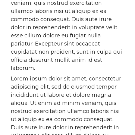
veniam, quis nostrud exercitation
i
c
n
e
ullamco laboris nisi ut aliquip ex ea
commodo consequat. Duis aute irure
t
e
k
m
dolor in reprehenderit in voluptate velit
esse cillum dolore eu fugiat nulla
t
B
e
a
pariatur. Excepteur sint occaecat
e
o
d
i
cupidatat non proident, sunt in culpa qui
officia deserunt mollit anim id est
r
o
i
l
laborum.
Lorem ipsum dolor sit amet, consectetur
k
n
adipiscing elit, sed do eiusmod tempor
incididunt ut labore et dolore magna
aliqua. Ut enim ad minim veniam, quis
nostrud exercitation ullamco laboris nisi
ut aliquip ex ea commodo consequat.
Duis aute irure dolor in reprehenderit in